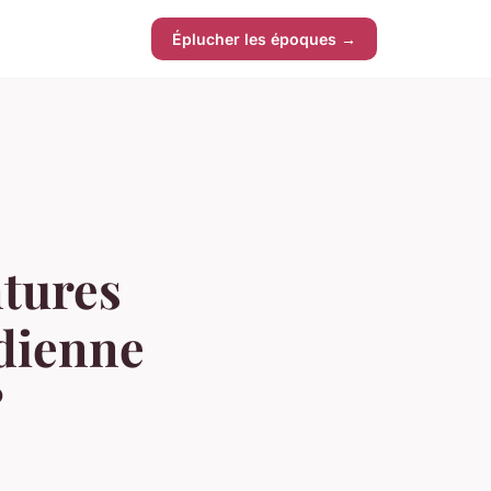
Éplucher les époques →
tures
idienne
?