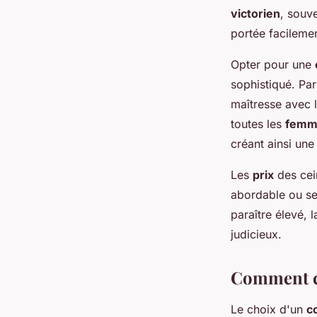
victorien
, souv
portée facileme
Opter pour une
sophistiqué. Pa
maîtresse avec l
toutes les
femm
créant ainsi un
Les
prix
des cein
abordable ou se
paraître élevé, 
judicieux.
Comment ch
Le choix d'un
c