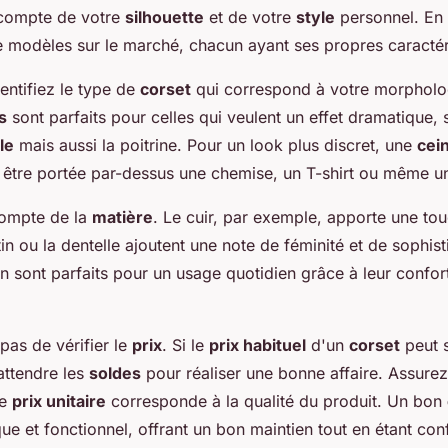
r compte de votre
silhouette
et de votre
style
personnel. En e
e modèles sur le marché, chacun ayant ses propres caractér
entifiez le type de
corset
qui correspond à votre morpholo
s
sont parfaits pour celles qui veulent un effet dramatique,
lle
mais aussi la poitrine. Pour un look plus discret, une
cei
ut être portée par-dessus une chemise, un T-shirt ou même 
compte de la
matière
. Le cuir, par exemple, apporte une to
tin ou la dentelle ajoutent une note de féminité et de sophist
 sont parfaits pour un usage quotidien grâce à leur confort e
 pas de vérifier le
prix
. Si le
prix habituel
d'un
corset
peut 
attendre les
soldes
pour réaliser une bonne affaire. Assure
le
prix unitaire
corresponde à la qualité du produit. Un bon
ique et fonctionnel, offrant un bon maintien tout en étant con