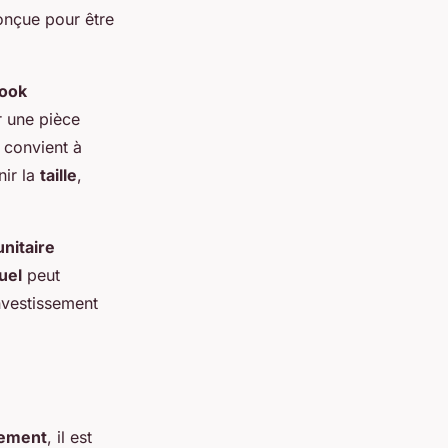
conçue pour être
look
 une pièce
e convient à
nir la
taille
,
unitaire
uel
peut
investissement
ement
, il est