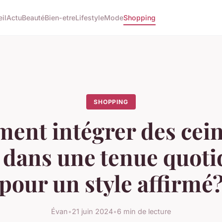
il
Actu
Beauté
Bien-etre
Lifestyle
Mode
Shopping
SHOPPING
ent intégrer des cein
 dans une tenue quot
pour un style affirmé
Évan
•
21 juin 2024
•
6 min de lecture