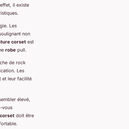
ffet, il existe
istiques.
gie. Les
 soulignant non
nture corset
est
une
robe
pull.
uche de rock
ication. Les
t leur facilité
sembler élevé,
z-vous
corset
doit être
fortable.