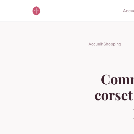
Accue
Accueil
›
Shopping
Comm
corset