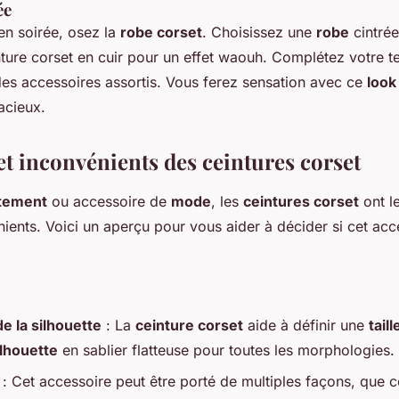
ée
en soirée, osez la
robe corset
. Choisissez une
robe
cintrée
nture corset en cuir pour un effet waouh. Complétez votre 
 des accessoires assortis. Vous ferez sensation avec ce
look
acieux.
et inconvénients des ceintures corset
tement
ou accessoire de
mode
, les
ceintures corset
ont l
nients. Voici un aperçu pour vous aider à décider si cet acce
e la silhouette
: La
ceinture corset
aide à définir une
taill
ilhouette
en sablier flatteuse pour toutes les morphologies.
: Cet accessoire peut être porté de multiples façons, que c