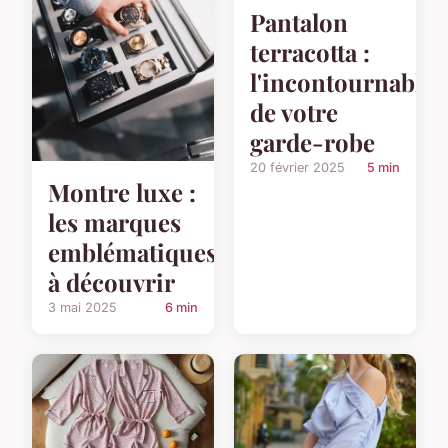
Pantalon
terracotta :
l'incontournable
de votre
garde-robe
20 février 2025
5 min
Montre luxe :
les marques
emblématiques
à découvrir
3 mai 2025
6 min