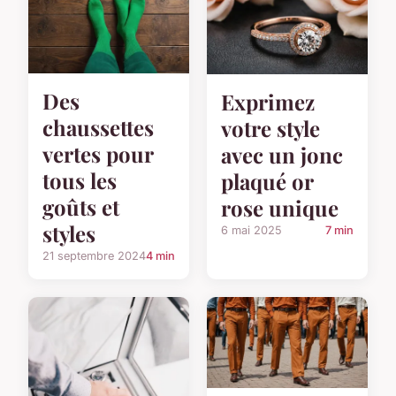
Des
Exprimez
chaussettes
votre style
vertes pour
avec un jonc
tous les
plaqué or
goûts et
rose unique
styles
6 mai 2025
7 min
21 septembre 2024
4 min