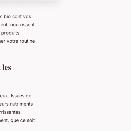
es bio sont vos
tent, nourrissent
 produits
er votre routine
 les
veux. Issues de
leurs nutriments
rrissantes,
ment, que ce soit