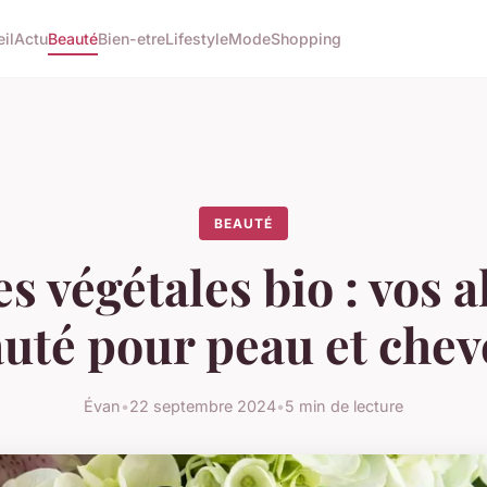
il
Actu
Beauté
Bien-etre
Lifestyle
Mode
Shopping
BEAUTÉ
s végétales bio : vos a
uté pour peau et che
Évan
•
22 septembre 2024
•
5 min de lecture