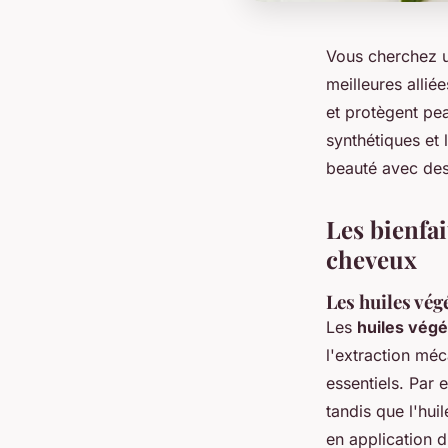
Vous cherchez un
meilleures allié
et protègent pe
synthétiques et
beauté avec des 
Les bienfai
cheveux
Les huiles vég
Les
huiles végé
l'extraction méc
essentiels. Par 
tandis que l'hui
en application d