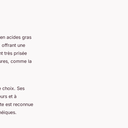
 en acides gras
, offrant une
t très prisée
eures, comme la
e choix. Ses
urs et à
tte est reconnue
néiques.