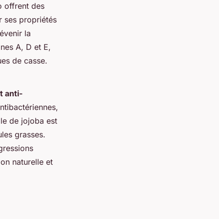
o offrent des
r ses propriétés
évenir la
nes A, D et E,
ques de casse.
 anti-
ntibactériennes,
ile de jojoba est
ules grasses.
agressions
on naturelle et