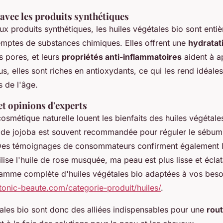
vec les produits synthétiques
x produits synthétiques, les huiles végétales bio sont enti
xemptes de substances chimiques. Elles offrent une
hydratat
s pores, et leurs
propriétés anti-inflammatoires
aident à a
us, elles sont riches en antioxydants, ce qui les rend idéales
s de l'âge.
t opinions d'experts
osmétique naturelle louent les bienfaits des huiles végétale
 de jojoba est souvent recommandée pour réguler le sébum e
Des témoignages de consommateurs confirment également leu
ilise l'huile de rose musquée, ma peau est plus lisse et écla
amme complète d'huiles végétales bio adaptées à vos besoi
onic-beaute.com/categorie-produit/huiles/
.
tales bio sont donc des alliées indispensables pour une
rou