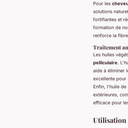
Pour les
cheveu
solutions nature
fortifiantes et 
formation de nou
renforce la fibre
Traitement ant
Les huiles végé
pelliculaire
. L'
aide à éliminer l
excellente pour 
Enfin, l'huile d
extérieures, com
efficace pour l
Utilisation