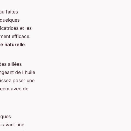
au faites
 quelques
catrices et les
ement efficace.
é naturelle
.
es alliées
geant de l'huile
aissez poser une
e neem avec de
elques
au avant une