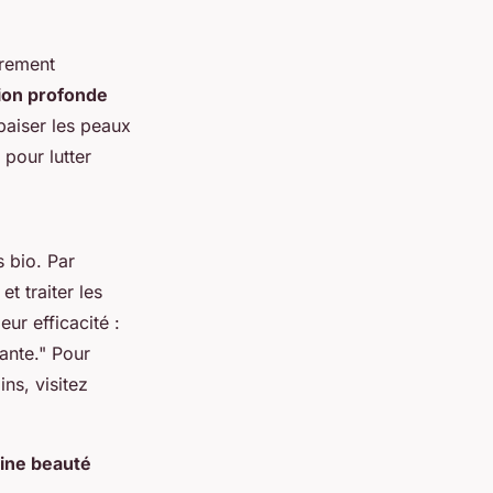
èrement
ion profonde
paiser les peaux
 pour lutter
s bio. Par
t traiter les
r efficacité :
tante." Pour
ns, visitez
tine beauté