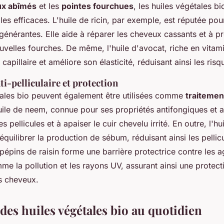
x abîmés
et les
pointes fourchues
, les huiles végétales bi
lles efficaces. L'huile de ricin, par exemple, est réputée pou
régénérantes. Elle aide à réparer les cheveux cassants et à pr
velles fourches. De même, l'huile d'avocat, riche en vitami
 capillaire et améliore son élasticité, réduisant ainsi les ris
i-pelliculaire et protection
tales bio peuvent également être utilisées comme
traitement
huile de neem, connue pour ses propriétés antifongiques et a
es pellicules et à apaiser le cuir chevelu irrité. En outre, l'hu
équilibrer la production de sébum, réduisant ainsi les pellic
e pépins de raisin forme une barrière protectrice contre les 
me la pollution et les rayons UV, assurant ainsi une protecti
es cheveux.
 des huiles végétales bio au quotidien