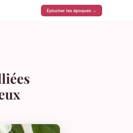
Éplucher les époques →
lliées
veux