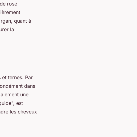
 de rose
lièrement
'argan, quant à
urer la
 et ternes. Par
ofondément dans
également une
uide", est
ndre les cheveux