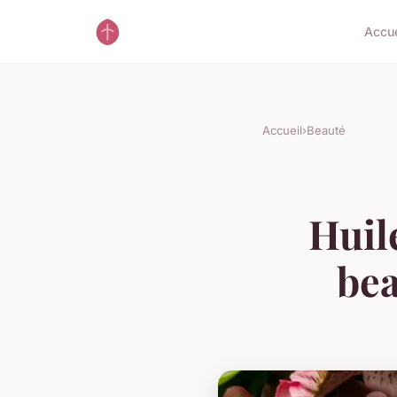
Accue
Accueil
›
Beauté
Huile
bea